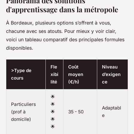
Panorama des solutions
d'apprentissage dans la métropole
À Bordeaux, plusieurs options s’offrent à vous,
chacune avec ses atouts. Pour mieux y voir clair,
voici un tableau comparatif des principales formules
disponibles.
Fle
Coût
Niveau
>Type de
xibi
moyen
d’exigen
cours
lité
(€/h)
ce
🌟
Particuliers
🌟
Adaptabl
(prof à
🌟
35 - 50
e
domicile)
🌟
🌟