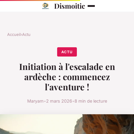
Dismoitic
Accueil
›
Actu
ACTU
Initiation à l'escalade en
ardèche : commencez
l'aventure !
Maryam
•
2 mars 2026
•
8 min de lecture