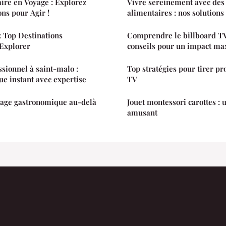
ire en Voyage : Explorez
Vivre sereinement avec des 
ons pour Agir !
alimentaires : nos solutions
: Top Destinations
Comprendre le billboard TV
 Explorer
conseils pour un impact m
sionnel à saint-malo :
Top stratégies pour tirer pr
e instant avec expertise
TV
oyage gastronomique au-delà
Jouet montessori carottes : u
amusant