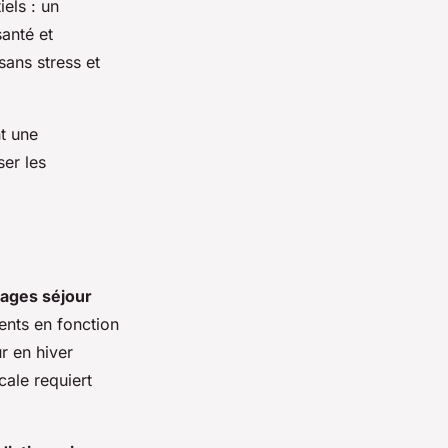
els : un
santé et
sans stress et
nt une
ser les
gages séjour
nts en fonction
r en hiver
cale requiert