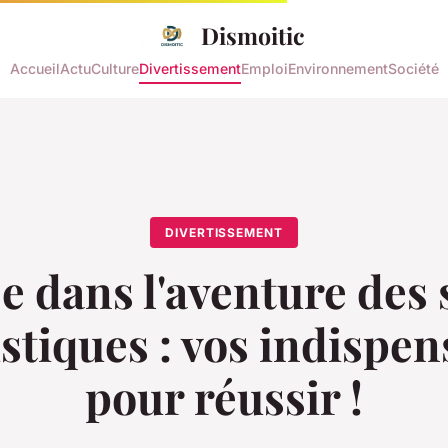
Dismoitic
Accueil
Actu
Culture
Divertissement
Emploi
Environnement
Société
DIVERTISSEMENT
e dans l'aventure des 
istiques : vos indispen
pour réussir !