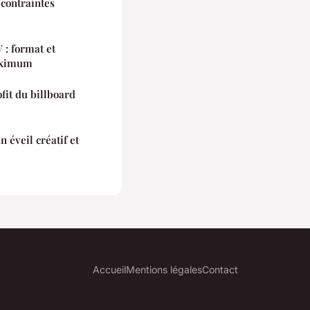
contraintes
 : format et
aximum
ofit du billboard
n éveil créatif et
Accueil
Mentions légales
Contact