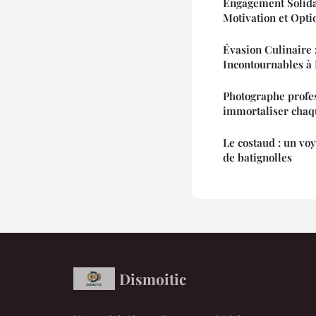
Engagement Solida
Motivation et Opti
Évasion Culinaire 
Incontournables à
Photographe profes
immortaliser chaqu
Le costaud : un v
de batignolles
Dismoitic