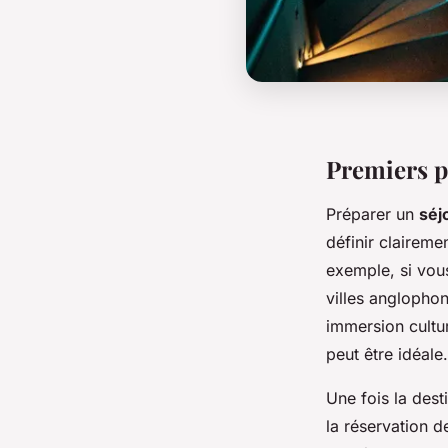
Premiers p
Préparer un
séj
définir clairemen
exemple, si vous
villes anglopho
immersion cultur
peut être idéale.
Une fois la dest
la réservation d