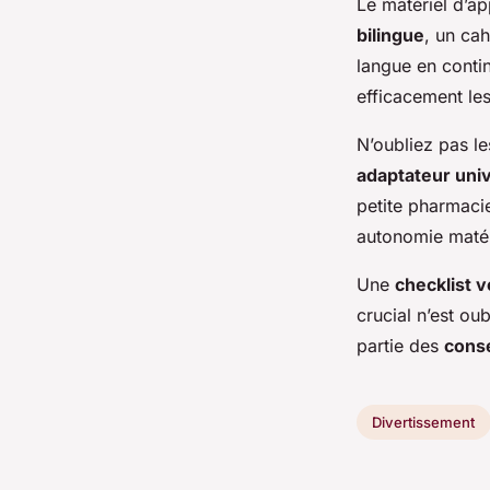
Le matériel d’a
bilingue
, un cah
langue en contin
efficacement le
N’oubliez pas le
adaptateur uni
petite pharmaci
autonomie matér
Une
checklist 
crucial n’est ou
partie des
conse
Divertissement