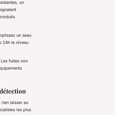
istantes, un
signalent
produits
mplissez un seau
s 24h le niveau
Les fuites non
équipements
 détection
 rien laisser au
ialistes les plus