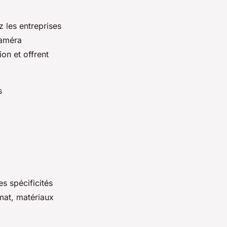
z les entreprises
caméra
on et offrent
s
s spécificités
imat, matériaux