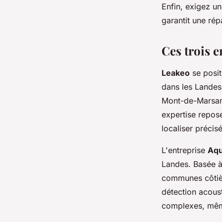
Enfin, exigez u
garantit une rép
Ces trois 
Leakeo
se posit
dans les Landes
Mont-de-Marsan 
expertise repos
localiser précis
L'entreprise
Aqu
Landes. Basée à 
communes côtièr
détection acoust
complexes, même