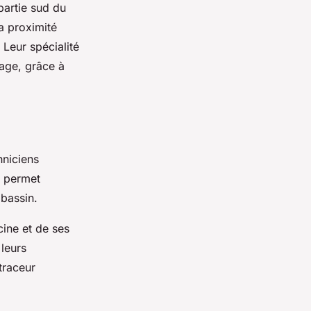
partie sud du
la proximité
 Leur spécialité
lage, grâce à
niciens
e permet
 bassin.
cine et de ses
 leurs
traceur