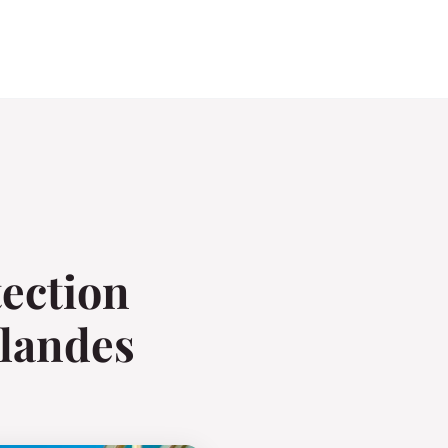
tection
 landes