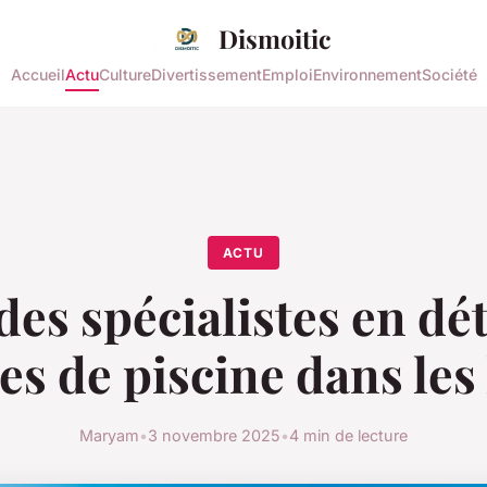
Dismoitic
Accueil
Actu
Culture
Divertissement
Emploi
Environnement
Société
ACTU
des spécialistes en dé
tes de piscine dans les
Maryam
•
3 novembre 2025
•
4 min de lecture