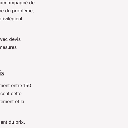
accompagné de
ine du problème,
ivilégient
avec devis
 mesures
is
ment entre 150
ncent cette
êtement et la
ent du prix.