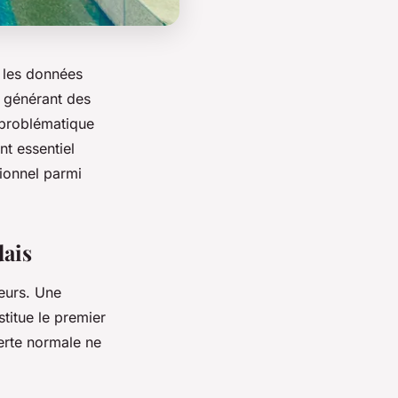
n les données
 générant des
 problématique
t essentiel
sionnel parmi
dais
teurs. Une
titue le premier
erte normale ne