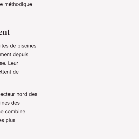
che méthodique
ent
ites de piscines
ement depuis
se. Leur
ttent de
 secteur nord des
cines des
che combine
es plus